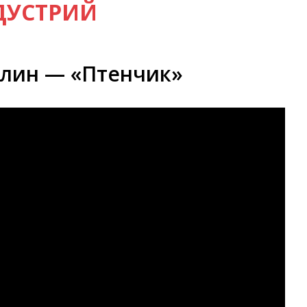
ДУСТРИЙ
улин — «Птенчик»